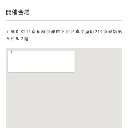
開催会場
〒
600-8211
京都府京都市下京区真苧屋町214
京都駅第
５ビル２階